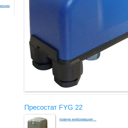
омоции
Пресостат FYG 22
повече информация ...