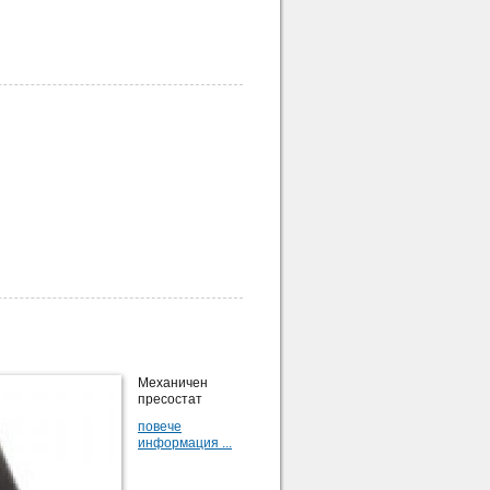
Механичен
пресостат
повече
информация ...