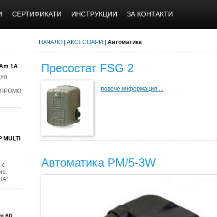
И
СЕРТИФИКАТИ
ИНСТРУКЦИИ
ЗА КОНТАКТИ
НАЧАЛО
|
АКСЕСОАРИ
|
Автоматика
Пресостат FSG 2
GAm 1A
дна
о
повече информация ...
. ПРОМО
P MULTI
Автоматика PM/5-3W
 с
ие.
НА!
m 60