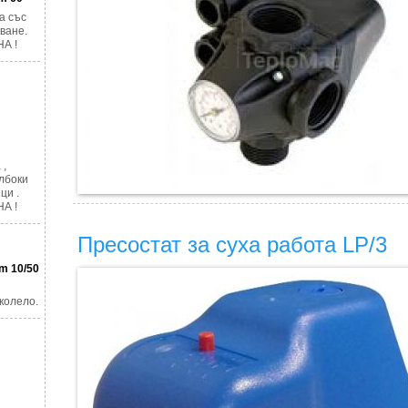
а със
ване.
А !
 ,
лбоки
ци .
А !
Пресостат за суха работа LP/3
m 10/50
колело.