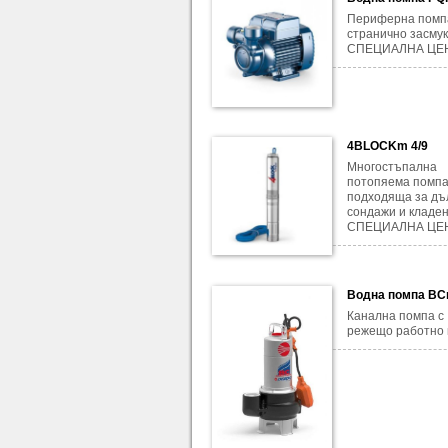
Периферна помп
странично засмук
СПЕЦИАЛНА ЦЕН
4BLOCKm 4/9
Многостъпална
потопяема помпа
подходяща за дъ
сондажи и кладен
СПЕЦИАЛНА ЦЕН
Водна помпа BC
Канална помпа с
режещо работно 