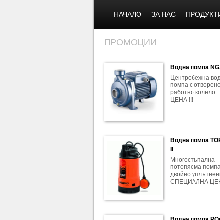
НАЧАЛО
ЗА НАС
ПРОДУКТ
ПРОМОЦИИ
Водна помпа N
Центробежна во
помпа с отворен
работно колело 
ЦЕНА !!!
Водна помпа TO
II
Многостъпална
потопяема помпа
двойно уплътнен
СПЕЦИАЛНА ЦЕ
Водна помпа PQ