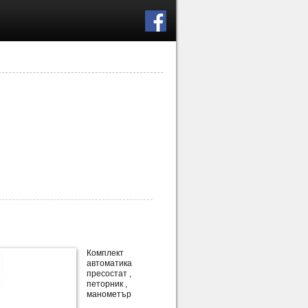
Комплект
автоматика
пресостат ,
петорник ,
манометър