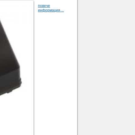
повече
информация ...