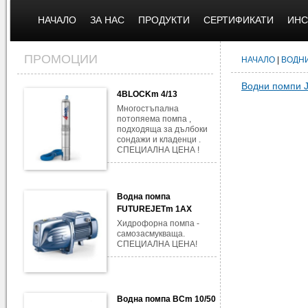
НАЧАЛО
ЗА НАС
ПРОДУКТИ
СЕРТИФИКАТИ
ИНС
ПРОМОЦИИ
НАЧАЛО
|
ВОДН
Водни помпи 
4BLOCKm 4/13
Многостъпална
потопяема помпа ,
подходяща за дълбоки
сондажи и кладенци .
СПЕЦИАЛНА ЦЕНА !
Водна помпа
FUTUREJETm 1AX
Хидрофорна помпа -
самозасмукваща.
СПЕЦИАЛНА ЦЕНА!
Водна помпа BCm 10/50