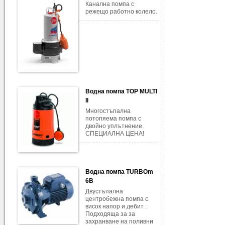
Канална помпа с
режещо работно колело.
Водна помпа TOP MULTI
II
Многостъпална
потопяема помпа с
двойно уплътнение.
СПЕЦИАЛНА ЦЕНА!
Водна помпа TURBOm
6B
Двустъпална
центробежна помпа с
висок напор и дебит .
Подходяща за за
захранване на поливни