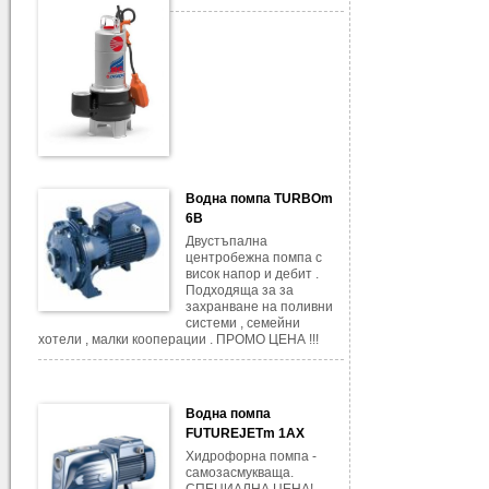
Водна помпа TURBOm
6B
Двустъпална
центробежна помпа с
висок напор и дебит .
Подходяща за за
захранване на поливни
системи , семейни
хотели , малки кооперации . ПРОМО ЦЕНА !!!
Водна помпа
FUTUREJETm 1AX
Хидрофорна помпа -
самозасмукваща.
СПЕЦИАЛНА ЦЕНА!