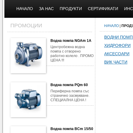
НАЧАЛО
ЗА НАС
ПРОДУКТИ
СЕРТИФИКАТИ
ИНС
ПРОМОЦИИ
НАЧАЛО
|
ПРОД
ВОДНИ ПОМП
Водна помпа NGAm 1A
ХИДРОФОРИ
Центробежна водна
помпа с отворено
АКСЕСОАРИ
работно колело . ПРОМО
ЦЕНА !!!
ВИК ЧАСТИ
Водна помпа PQm 60
Периферна помпа със
странично засмукване.
СПЕЦИАЛНА ЦЕНА !
Водна помпа BCm 15/50