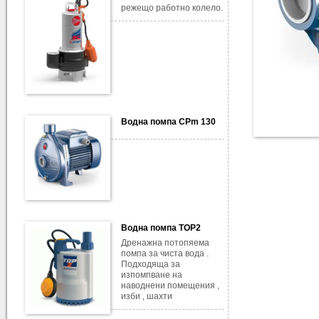
режещо работно колело.
Водна помпа CPm 130
Водна помпа TOP2
Дренажна потопяема
помпа за чиста вода .
Подходяща за
изпомпване на
наводнени помещения ,
изби , шахти