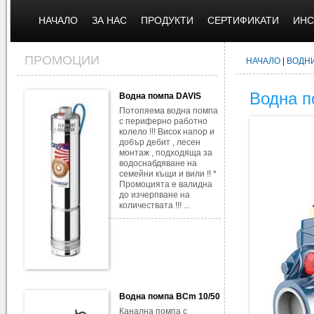
НАЧАЛО
ЗА НАС
ПРОДУКТИ
СЕРТИФИКАТИ
ИНС
ПРОМОЦИИ
НАЧАЛО
|
ВОДН
Водна п
Водна помпа DAVIS
Потопяема водна помпа
с периферно работно
колело !!! Висок напор и
добър дебит , лесен
монтаж , подходяща за
водоснабдяване на
семейни къщи и вили !! *
Промоцията е валидна
до изчерпване на
количествата !!! ...
Водна помпа BCm 10/50
Канална помпа с