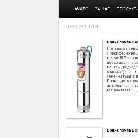
НАЧАЛО
ЗА НАС
ПРОДУКТ
ПРОМОЦИИ
Водна помпа DA
Потопяема водна
с периферно раб
колело !!! Висок 
добър дебит , ле
монтаж , подход
водоснабдяване 
семейни къщи и ви
Промоцията е ва
до изчерпване на
количествата !!! ...
Водна помпа BC