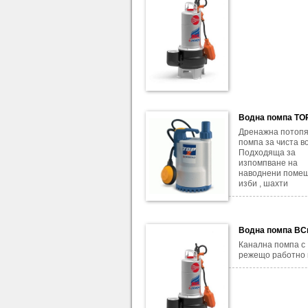
Водна помпа TO
Дренажна потоп
помпа за чиста во
Подходяща за
изпомпване на
наводнени помещ
изби , шахти
Водна помпа BC
Канална помпа с
режещо работно 