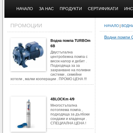
НАЧАЛО
ЗА НАС
ПРОДУКТИ
СЕРТИФИКАТИ
ИНС
ПРОМОЦИИ
НАЧАЛО
|
ВОДН
Водни помпи 
Водна помпа TURBOm
6B
Двустъпална
центробежна помпа с
висок напор и дебит .
Подходяща за за
захранване на поливни
системи , семейни
хотели , малки кооперации . ПРОМО ЦЕНА !!!
4BLOCKm 4/9
Многостъпална
потопяема помпа ,
подходяща за дълбоки
сондажи и кладенци .
СПЕЦИАЛНА ЦЕНА !