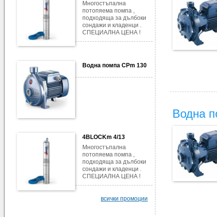
Многостъпална
потопяема помпа ,
подходяща за дълбоки
сондажи и кладенци .
СПЕЦИАЛНА ЦЕНА !
Водна помпа CPm 130
Водна п
4BLOCKm 4/13
Многостъпална
потопяема помпа ,
подходяща за дълбоки
сондажи и кладенци .
СПЕЦИАЛНА ЦЕНА !
всички промоции