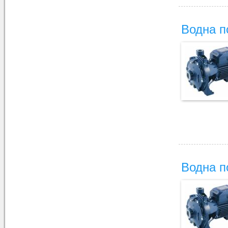
Водна п
Водна п