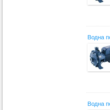
Водна п
Водна п