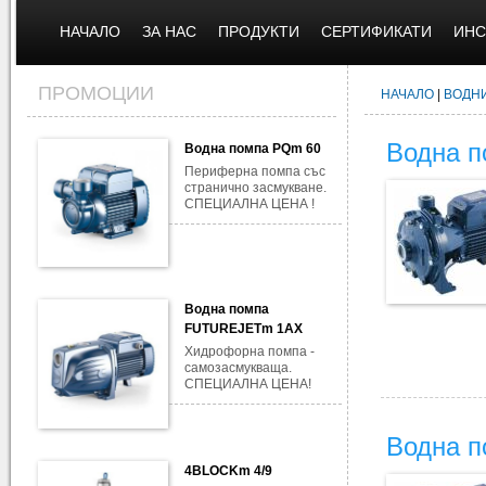
НАЧАЛО
ЗА НАС
ПРОДУКТИ
СЕРТИФИКАТИ
ИНС
ПРОМОЦИИ
НАЧАЛО
|
ВОДН
Водна п
Водна помпа PQm 60
Периферна помпа със
странично засмукване.
СПЕЦИАЛНА ЦЕНА !
Водна помпа
FUTUREJETm 1AX
Хидрофорна помпа -
самозасмукваща.
СПЕЦИАЛНА ЦЕНА!
Водна 
4BLOCKm 4/9