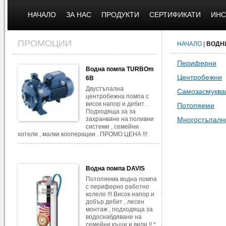
НАЧАЛО
ЗА НАС
ПРОДУКТИ
СЕРТИФИКАТИ
ИНС
ПРОМОЦИИ
НАЧАЛО
|
ВОДН
Периферни
Водна помпа TURBOm
Центробежни
6B
Двустъпална
Самозасмукв
центробежна помпа с
висок напор и дебит .
Потопяеми
Подходяща за за
захранване на поливни
Многостъпалн
системи , семейни
хотели , малки кооперации . ПРОМО ЦЕНА !!!
Водна помпа DAVIS
Потопяема водна помпа
с периферно работно
колело !!! Висок напор и
добър дебит , лесен
монтаж , подходяща за
водоснабдяване на
семейни къщи и вили !! *