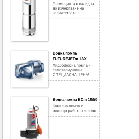
Промоцията е валидна
до изчерпване на
количествата !!! ...
Водна помпа
FUTUREJETm 1AX
Хидрофорна помпа -
самозасмукваща.
СПЕЦИАЛНА ЦЕНА!
Водна помпа BCm 10/50
Канална помпа с
режещо работно колело.