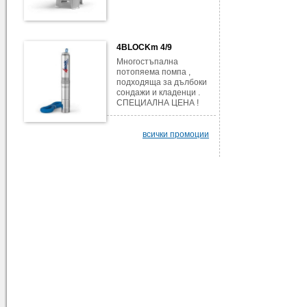
4BLOCKm 4/9
Многостъпална
потопяема помпа ,
подходяща за дълбоки
сондажи и кладенци .
СПЕЦИАЛНА ЦЕНА !
всички промоции