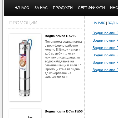
НАЧАЛО
ЗА НАС
ПРОДУКТИ
СЕРТИФИКАТИ
ИНС
ПРОМОЦИИ
НАЧАЛО
|
ВОДН
Водни помпи 
Водна помпа DAVIS
Водни помпи 
Потопяема водна помпа
с периферно работно
Водни помпи 
колело !!! Висок напор и
добър дебит , лесен
Водни помпи 
монтаж , подходяща за
водоснабдяване на
Водни помпи 
семейни къщи и вили !! *
Промоцията е валидна
Водна помпа 
до изчерпване на
количествата !!! ...
Водна помпа BCm 15/50