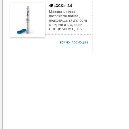
4BLOCKm 4/9
Многостъпална
потопяема помпа ,
подходяща за дълбоки
сондажи и кладенци .
СПЕЦИАЛНА ЦЕНА !
всички промоции