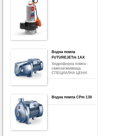
Водна помпа
FUTUREJETm 1AX
Хидрофорна помпа -
самозасмукваща.
СПЕЦИАЛНА ЦЕНА!
Водна помпа CPm 130