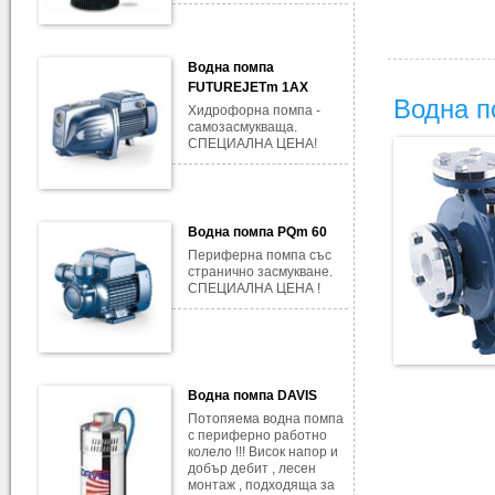
Водна помпа
FUTUREJETm 1AX
Водна п
Хидрофорна помпа -
самозасмукваща.
СПЕЦИАЛНА ЦЕНА!
Водна помпа PQm 60
Периферна помпа със
странично засмукване.
СПЕЦИАЛНА ЦЕНА !
Водна помпа DAVIS
Потопяема водна помпа
с периферно работно
колело !!! Висок напор и
добър дебит , лесен
монтаж , подходяща за