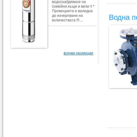
водоснабдяване на
семейни къщи и вили !! *
Промоцията е валидна
Водна п
до изчерпване на
количествата !!! ...
всички промоции