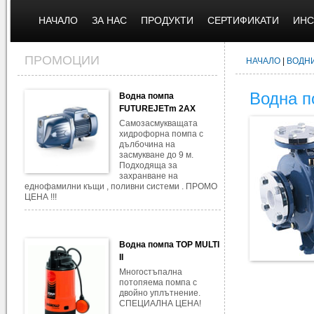
НАЧАЛО
ЗА НАС
ПРОДУКТИ
СЕРТИФИКАТИ
ИНС
ПРОМОЦИИ
НАЧАЛО
|
ВОДН
Водна п
Водна помпа
FUTUREJETm 2AX
Самозасмукващата
хидрофорна помпа с
дълбочина на
засмукване до 9 м.
Подходяща за
захранване на
еднофамилни къщи , поливни системи . ПРОМО
ЦЕНА !!!
Водна помпа TOP MULTI
II
Многостъпална
потопяема помпа с
двойно уплътнение.
СПЕЦИАЛНА ЦЕНА!