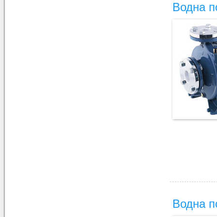
Водна п
Водна п