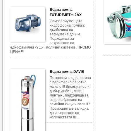
Водна помпа
FUTUREJETm 2AX
Самозасмукващата
хидрофорна помпа с
дълбочина на
засмукване до 9 м.
Подходяща за
захранване на
еднофамилни къщи , поливни системи . ПРОМО
ЦЕНА !!!
Водна помпа DAVIS
Потопяема водна помпа
с периферно работно
колело !!! Висок напор и
добър дебит , лесен
монтаж , подходяща за
водоснабдяване на
семейни къщи и вили !! *
Промоцията е валидна
до изчерпване на
количествата !!! ...