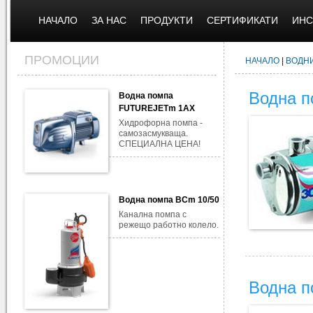
НАЧАЛО
ЗА НАС
ПРОДУКТИ
СЕРТИФИКАТИ
ИНС
ПРОМОЦИИ
НАЧАЛО
|
ВОДН
Водна п
Водна помпа
FUTUREJETm 1AX
Хидрофорна помпа -
самозасмукваща.
СПЕЦИАЛНА ЦЕНА!
Водна помпа BCm 10/50
Канална помпа с
режещо работно колело.
Водна п