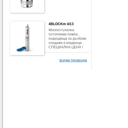
4BLOCKm 4/13
Многостъпална
потопяема помпа ,
подходяща за дълбоки
сондажи и кладенци .
СПЕЦИАЛНА ЦЕНА !
всички промоции