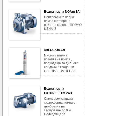
Водна помпа NGAm 1A
Центробежна водна
помпа с отворено
работно колело . ПРОМО
ЦЕНА !!!
4BLOCKm 4/9
Многостъпална
потопяема помпа ,
подходяща за дълбоки
сондажи и кладенци .
СПЕЦИАЛНА ЦЕНА !
Водна помпа
FUTUREJETm 2AX
Самозасмукващата
хидрофорна помпа с
дълбочина на
засмукване до 9 м.
Подходяща за