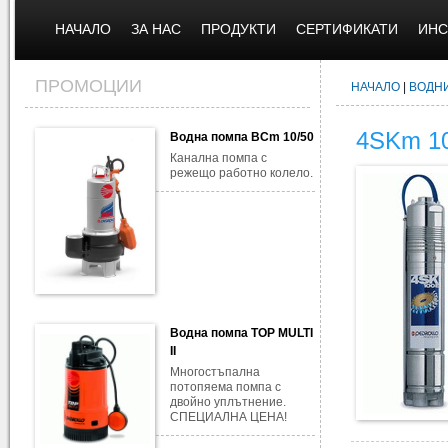
НАЧАЛО
ЗА НАС
ПРОДУКТИ
СЕРТИФИКАТИ
ИНС
ПРОМОЦИИ
НАЧАЛО
|
ВОДН
4SKm 1
Водна помпа BCm 10/50
Канална помпа с
режещо работно колело.
Водна помпа TOP MULTI
II
Многостъпална
потопяема помпа с
двойно уплътнение.
СПЕЦИАЛНА ЦЕНА!