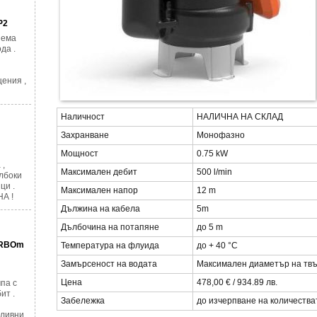
P2
яема
да .
ения ,
Наличност
НАЛИЧНА НА СКЛАД
Захранване
Монофазно
Мощност
0.75 kW
 ,
Максимален дебит
500 l/min
лбоки
ци .
Максимален напор
12 m
А !
Дължина на кабела
5m
Дълбочина на потапяне
до 5 m
URBOm
Температура на флуида
до + 40 °C
Замърсеност на водата
Максимален диаметър на твъ
Цена
478,00 € / 934.89 лв.
па с
ит .
Забележка
до изчерпване на количества
оливни