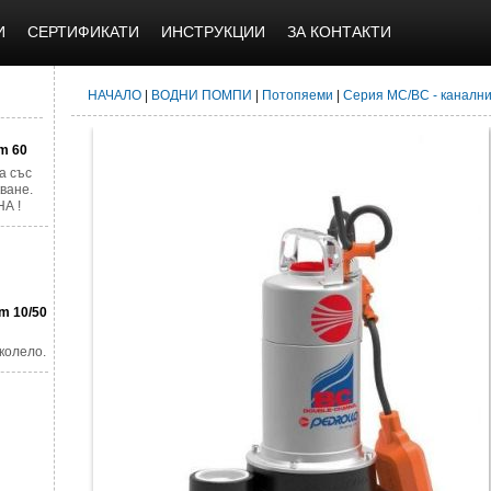
И
СЕРТИФИКАТИ
ИНСТРУКЦИИ
ЗА КОНТАКТИ
НАЧАЛО
|
ВОДНИ ПОМПИ
|
Потопяеми
|
Серия МС/BC - канални
m 60
а със
ване.
А !
m 10/50
колело.