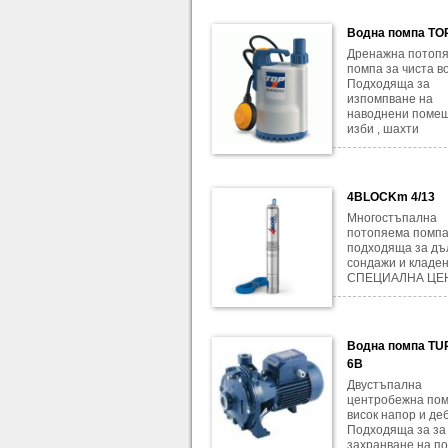
Водна помпа TO
Дренажна потоп
помпа за чиста во
Подходяща за
изпомпване на
наводнени помещ
изби , шахти
4BLOCKm 4/13
Многостъпална
потопяема помпа
подходяща за дъ
сондажи и кладен
СПЕЦИАЛНА ЦЕН
Водна помпа T
6B
Двустъпална
центробежна пом
висок напор и деб
Подходяща за за
захранване на п