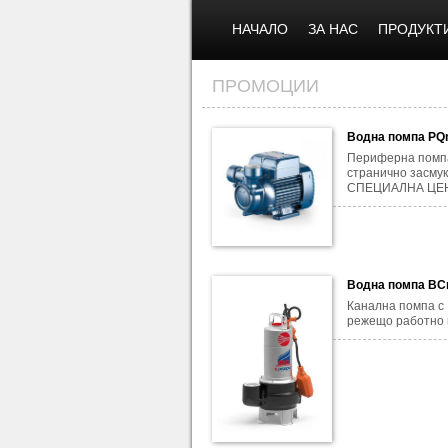
НАЧАЛО
ЗА НАС
ПРОДУКТ
ПРОМОЦИИ
Водна помпа PQ
Периферна помп
странично засмук
СПЕЦИАЛНА ЦЕН
Водна помпа BC
Канална помпа с
режещо работно 