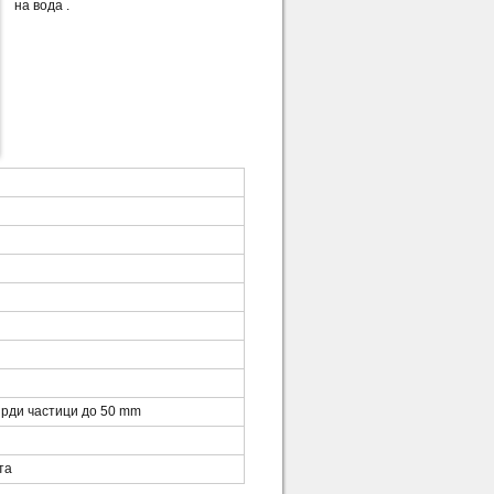
на вода .
рди частици до 50 mm
та