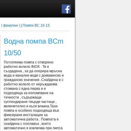
 ( фекални )
|
Помпи BC 10-15
Водна помпа BCm
10/50
Потопяема помпа с отворено
работно колело INOX . Тя е
създадена , за да оперира мръсна
вода и канални води с домакинско и
гражданско значение .Снабдена е с
работно колело от неръждаема
стомана с една перка и е
подходяща за изпомпване на
течности , съдържащи
суспендирани твърди частици ,
включително и къси влакна.Тази
помпа е особено подходяща във
фиксирани инсталации за
автоматична работа . Помпата е
снабдена с поплавък , които
автоматично я изключва при липса