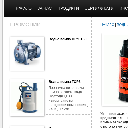
НАЧАЛО
ЗА НАС
ПРОДУКТИ
СЕРТИФИКАТИ
ИНС
ПРОМОЦИИ
НАЧАЛО
|
ВОДН
Водна помпа CPm 130
Водна помпа TOP2
Дренажна потопяема
помпа за чиста вода .
Подходяща за
изпомпване на
наводнени помещения ,
изби , шахти
Уплътнен,асихро
предпазител на 
и значително уд
е потопен моторъ