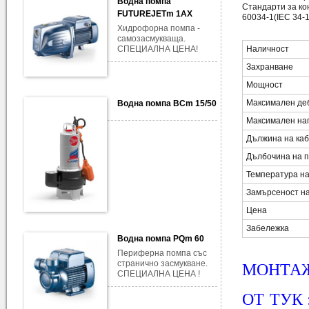
Водна помпа
Стандарти за ко
FUTUREJETm 1AX
60034-1(IEC 34-1
Хидрофорна помпа -
самозасмукваща.
СПЕЦИАЛНА ЦЕНА!
Наличност
Захранване
Мощност
Максимален де
Водна помпа BCm 15/50
Максимален на
Дължина на ка
Дълбочина на 
Температура н
Замърсеност на
Цена
Забележка
Водна помпа PQm 60
Периферна помпа със
МОНТАЖ
странично засмукване.
СПЕЦИАЛНА ЦЕНА !
ОТ
ТУК 