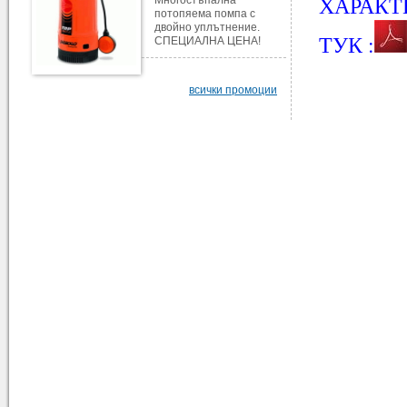
ХАРАКТ
Многостъпална
потопяема помпа с
двойно уплътнение.
ТУК :
СПЕЦИАЛНА ЦЕНА!
всички промоции