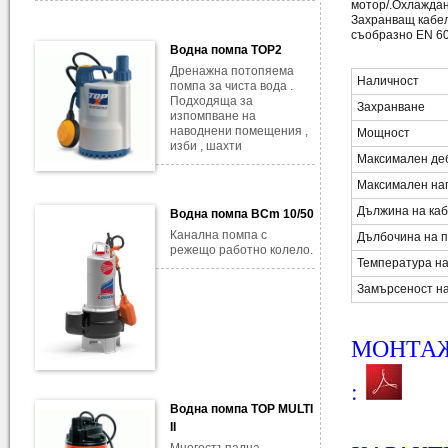
мотор/.Охлаждане
Захранващ кабел
съобразно EN 60 
Водна помпа TOP2
Дренажна потопяема
Наличност
помпа за чиста вода .
Подходяща за
Захранване
изпомпване на
наводнени помещения ,
Мощност
изби , шахти
Максимален де
Максимален на
Дължина на ка
Водна помпа BCm 10/50
Канална помпа с
Дълбочина на 
режещо работно колело.
Температура н
Замърсеност на
МОНТАЖ
:
Водна помпа TOP MULTI
II