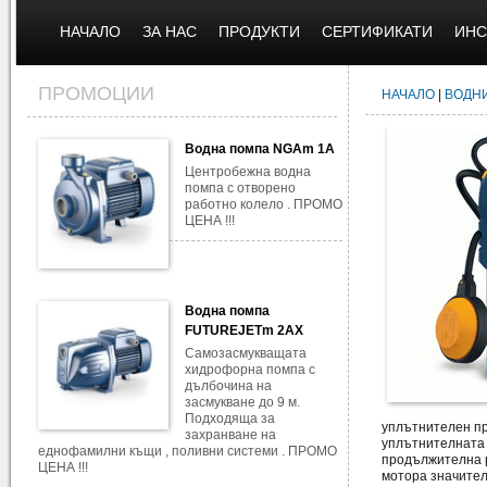
НАЧАЛО
ЗА НАС
ПРОДУКТИ
СЕРТИФИКАТИ
ИНС
ПРОМОЦИИ
НАЧАЛО
|
ВОДН
Водна помпа NGAm 1A
Центробежна водна
помпа с отворено
работно колело . ПРОМО
ЦЕНА !!!
Водна помпа
FUTUREJETm 2AX
Самозасмукващата
хидрофорна помпа с
дълбочина на
засмукване до 9 м.
Подходяща за
уплътнителен пр
захранване на
уплътнителната 
еднофамилни къщи , поливни системи . ПРОМО
продължителна р
ЦЕНА !!!
мотора значител