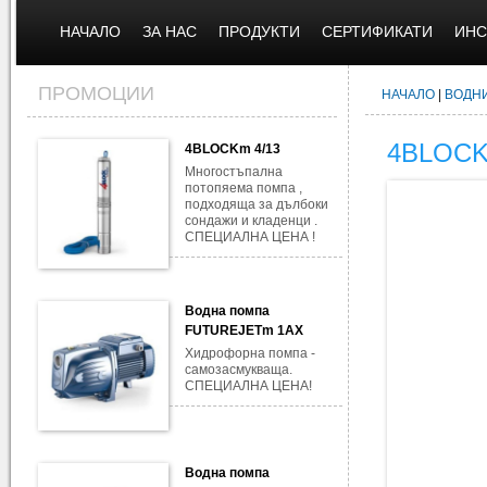
НАЧАЛО
ЗА НАС
ПРОДУКТИ
СЕРТИФИКАТИ
ИНС
ПРОМОЦИИ
НАЧАЛО
|
ВОДН
4BLOCK
4BLOCKm 4/13
Многостъпална
потопяема помпа ,
подходяща за дълбоки
сондажи и кладенци .
СПЕЦИАЛНА ЦЕНА !
Водна помпа
FUTUREJETm 1AX
Хидрофорна помпа -
самозасмукваща.
СПЕЦИАЛНА ЦЕНА!
Водна помпа