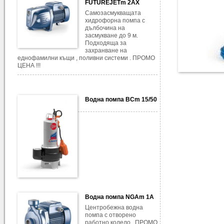
FUTUREJETm 2AX
Самозасмукващата
хидрофорна помпа с
дълбочина на
засмукване до 9 м.
Подходяща за
захранване на
еднофамилни къщи , поливни системи . ПРОМО
ЦЕНА !!!
Водна помпа BCm 15/50
Водна помпа NGAm 1A
Центробежна водна
помпа с отворено
работно колело . ПРОМО