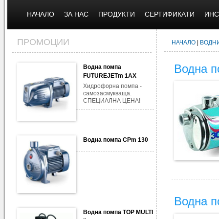
НАЧАЛО
ЗА НАС
ПРОДУКТИ
СЕРТИФИКАТИ
ИНС
ПРОМОЦИИ
НАЧАЛО
|
ВОДН
Водна п
Водна помпа
FUTUREJETm 1AX
Хидрофорна помпа -
самозасмукваща.
СПЕЦИАЛНА ЦЕНА!
Водна помпа CPm 130
Водна п
Водна помпа TOP MULTI