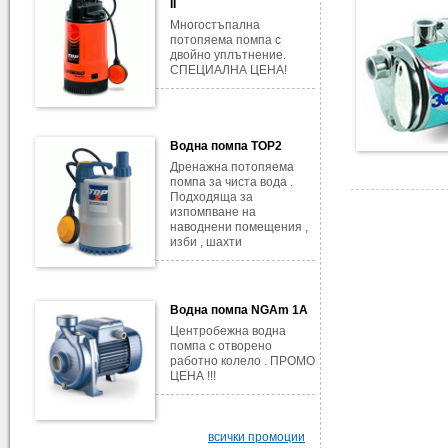
II
Многостъпална
потопяема помпа с
двойно уплътнение.
СПЕЦИАЛНА ЦЕНА!
Водна помпа TOP2
Дренажна потопяема
помпа за чиста вода .
Подходяща за
изпомпване на
наводнени помещения ,
изби , шахти
Водна помпа NGAm 1A
Центробежна водна
помпа с отворено
работно колело . ПРОМО
ЦЕНА !!!
всички промоции