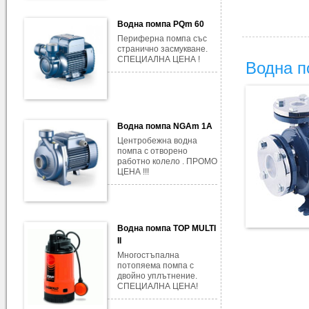
Водна помпа PQm 60
Периферна помпа със
странично засмукване.
СПЕЦИАЛНА ЦЕНА !
Водна п
Водна помпа NGAm 1A
Центробежна водна
помпа с отворено
работно колело . ПРОМО
ЦЕНА !!!
Водна помпа TOP MULTI
II
Многостъпална
потопяема помпа с
двойно уплътнение.
СПЕЦИАЛНА ЦЕНА!