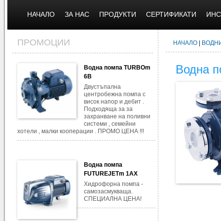
НАЧАЛО
ЗА НАС
ПРОДУКТИ
СЕРТИФИКАТИ
ИНС
ПРОМОЦИИ
НАЧАЛО
|
ВОДН
Водна п
Водна помпа TURBOm
6B
Двустъпална
центробежна помпа с
висок напор и дебит .
Подходяща за за
захранване на поливни
системи , семейни
хотели , малки кооперации . ПРОМО ЦЕНА !!!
Водна помпа
FUTUREJETm 1AX
Хидрофорна помпа -
самозасмукваща.
СПЕЦИАЛНА ЦЕНА!