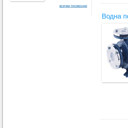
всички промоции
Водна п