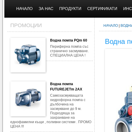
НАЧАЛО
ЗА НАС
ПРОДУКТИ
СЕРТИФИКАТИ
ИНС
ПРОМОЦИИ
НАЧАЛО
|
ВОДН
Водна п
Водна помпа PQm 60
Периферна помпа със
странично засмукване.
СПЕЦИАЛНА ЦЕНА !
Водна помпа
FUTUREJETm 2AX
Самозасмукващата
хидрофорна помпа с
дълбочина на
засмукване до 9 м.
Подходяща за
захранване на
еднофамилни къщи , поливни системи . ПРОМО
ЦЕНА !!!