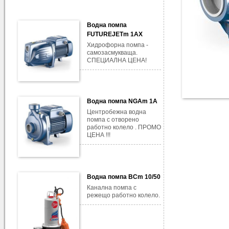
Водна помпа
FUTUREJETm 1AX
Хидрофорна помпа -
самозасмукваща.
СПЕЦИАЛНА ЦЕНА!
Водна помпа NGAm 1A
Центробежна водна
помпа с отворено
работно колело . ПРОМО
ЦЕНА !!!
Водна помпа BCm 10/50
Канална помпа с
режещо работно колело.