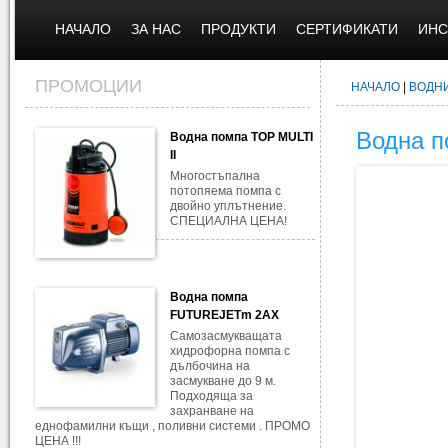
НАЧАЛО
ЗА НАС
ПРОДУКТИ
СЕРТИФИКАТИ
ИНС
ПРОМОЦИИ
НАЧАЛО
|
ВОДН
Водна п
Водна помпа TOP MULTI
II
Многостъпална
потопяема помпа с
двойно уплътнение.
СПЕЦИАЛНА ЦЕНА!
Водна помпа
FUTUREJETm 2AX
Самозасмукващата
хидрофорна помпа с
дълбочина на
засмукване до 9 м.
Подходяща за
захранване на
еднофамилни къщи , поливни системи . ПРОМО
ЦЕНА !!!