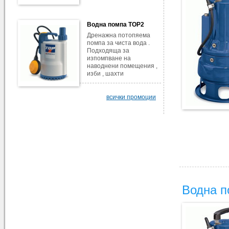
Водна помпа TOP2
Дренажна потопяема
помпа за чиста вода .
Подходяща за
изпомпване на
наводнени помещения ,
изби , шахти
всички промоции
Водна п