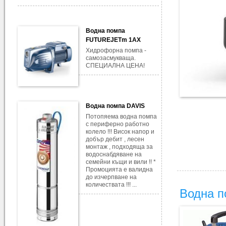
Водна помпа
FUTUREJETm 1AX
Хидрофорна помпа -
самозасмукваща.
СПЕЦИАЛНА ЦЕНА!
Водна помпа DAVIS
Потопяема водна помпа
с периферно работно
колело !!! Висок напор и
добър дебит , лесен
монтаж , подходяща за
водоснабдяване на
семейни къщи и вили !! *
Промоцията е валидна
до изчерпване на
количествата !!! ...
Водна п