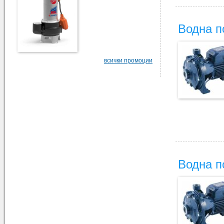
Водна п
всички промоции
Водна п