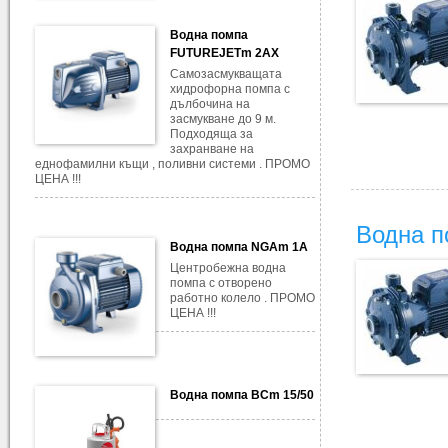
Водна помпа
FUTUREJETm 2AX
Самозасмукващата
хидрофорна помпа с
дълбочина на
засмукване до 9 м.
Подходяща за
захранване на
еднофамилни къщи , поливни системи . ПРОМО
ЦЕНА !!!
Водна п
Водна помпа NGAm 1A
Центробежна водна
помпа с отворено
работно колело . ПРОМО
ЦЕНА !!!
Водна помпа BCm 15/50