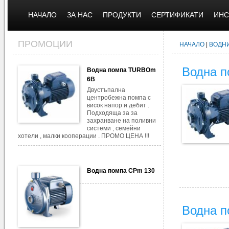
НАЧАЛО
ЗА НАС
ПРОДУКТИ
СЕРТИФИКАТИ
ИНС
ПРОМОЦИИ
НАЧАЛО
|
ВОДН
Водна п
Водна помпа TURBOm
6B
Двустъпална
центробежна помпа с
висок напор и дебит .
Подходяща за за
захранване на поливни
системи , семейни
хотели , малки кооперации . ПРОМО ЦЕНА !!!
Водна помпа CPm 130
Водна 