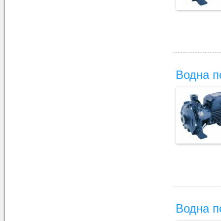
Водна п
Водна п