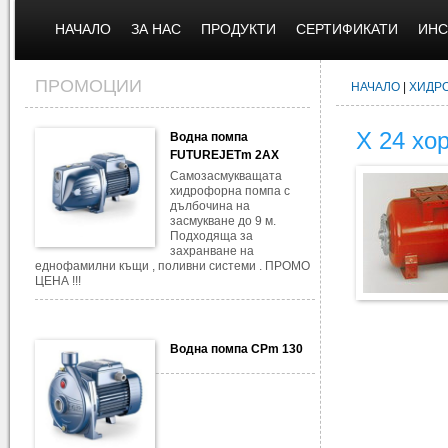
НАЧАЛО
ЗА НАС
ПРОДУКТИ
СЕРТИФИКАТИ
ИНС
ПРОМОЦИИ
НАЧАЛО
|
ХИДР
Х 24 хо
Водна помпа
FUTUREJETm 2AX
Самозасмукващата
хидрофорна помпа с
дълбочина на
засмукване до 9 м.
Подходяща за
захранване на
еднофамилни къщи , поливни системи . ПРОМО
ЦЕНА !!!
Водна помпа CPm 130