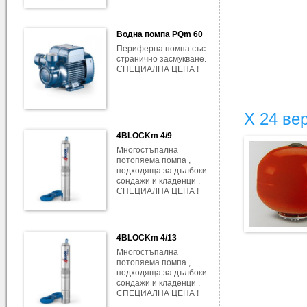
Водна помпа PQm 60
Периферна помпа със
странично засмукване.
СПЕЦИАЛНА ЦЕНА !
Х 24 ве
4BLOCKm 4/9
Многостъпална
потопяема помпа ,
подходяща за дълбоки
сондажи и кладенци .
СПЕЦИАЛНА ЦЕНА !
4BLOCKm 4/13
Многостъпална
потопяема помпа ,
подходяща за дълбоки
сондажи и кладенци .
СПЕЦИАЛНА ЦЕНА !