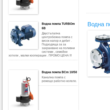
Водна п
Водна помпа TURBOm
6B
Двустъпална
центробежна помпа с
висок напор и дебит .
Подходяща за за
захранване на поливни
системи , семейни
хотели , малки кооперации . ПРОМО ЦЕНА !!!
Водна помпа BCm 10/50
Канална помпа с
режещо работно колело.