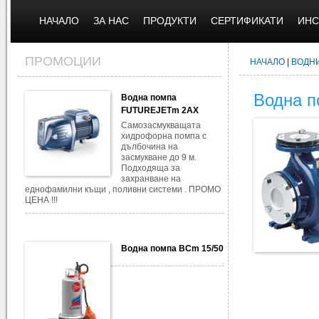
НАЧАЛО
ЗА НАС
ПРОДУКТИ
СЕРТИФИКАТИ
ИНС
ПРОМОЦИИ
НАЧАЛО
|
ВОДН
Водна п
Водна помпа
FUTUREJETm 2AX
Самозасмукващата
хидрофорна помпа с
дълбочина на
засмукване до 9 м.
Подходяща за
захранване на
еднофамилни къщи , поливни системи . ПРОМО
ЦЕНА !!!
Водна помпа BCm 15/50