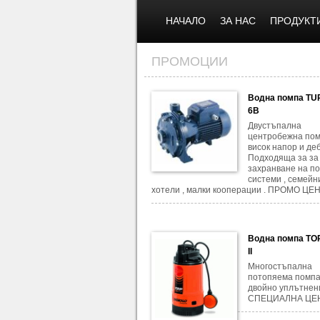
НАЧАЛО
ЗА НАС
ПРОДУКТ
ПРОМОЦИИ
Водна помпа T
6B
Двустъпална
центробежна пом
висок напор и деб
Подходяща за за
захранване на п
системи , семейн
хотели , малки кооперации . ПРОМО ЦЕНА
Водна помпа TO
II
Многостъпална
потопяема помпа
двойно уплътнен
СПЕЦИАЛНА ЦЕ