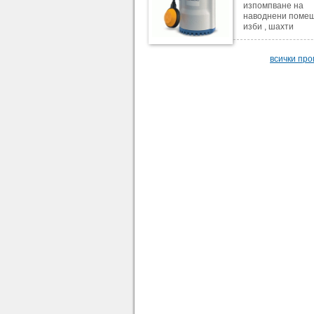
изпомпване на
наводнени помещ
изби , шахти
всички пр