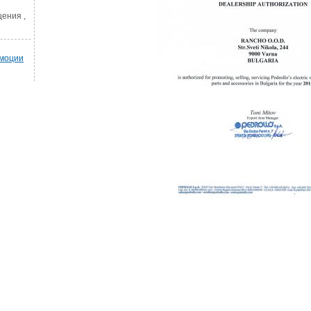
ения ,
омоции