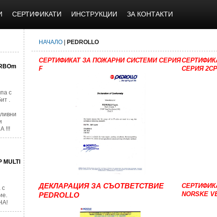
И
СЕРТИФИКАТИ
ИНСТРУКЦИИ
ЗА КОНТАКТИ
НАЧАЛО
|
PEDROLLO
СЕРТИФИКАТ ЗА ПОЖАРНИ СИСТЕМИ СЕРИЯ
СЕРТИФИК
URBOm
F
СЕРИЯ 2C
па с
ит .
оливни
и
 !!!
P MULTI
ДЕКЛАРАЦИЯ ЗА СЪОТВЕТСТВИЕ
СЕРТИФИКА
 с
NORSKE V
PEDROLLO
ие.
НА!