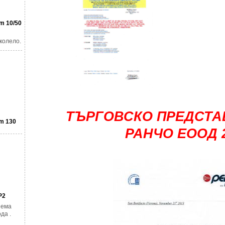
m 10/50
колело.
ТЪРГОВСКО ПРЕДСТ
m 130
Р
АНЧО ЕООД 
P2
яема
да .