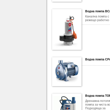
Водна помпа BC
Канална помпа с
режещо работно 
Водна помпа CP
Водна помпа TO
Дренажна потоп
помпа за чиста во
Подходяща за