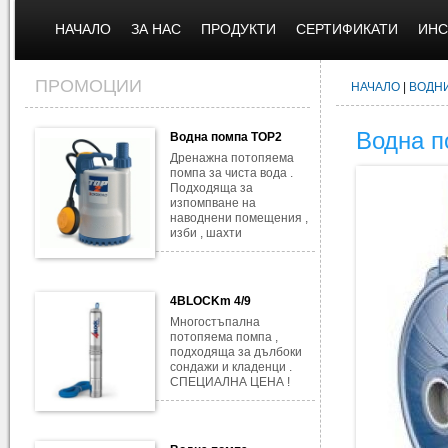
НАЧАЛО
ЗА НАС
ПРОДУКТИ
СЕРТИФИКАТИ
ИНС
ПРОМОЦИИ
НАЧАЛО
|
ВОДН
Водна 
Водна помпа TOP2
Дренажна потопяема
помпа за чиста вода .
Подходяща за
изпомпване на
наводнени помещения ,
изби , шахти
4BLOCKm 4/9
Многостъпална
потопяема помпа ,
подходяща за дълбоки
сондажи и кладенци .
СПЕЦИАЛНА ЦЕНА !