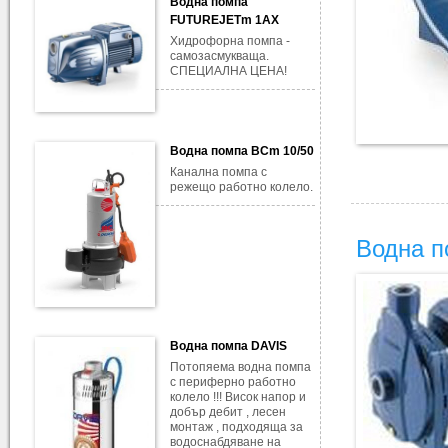
Водна помпа
FUTUREJETm 1AX
Хидрофорна помпа -
самозасмукваща.
СПЕЦИАЛНА ЦЕНА!
Водна помпа BCm 10/50
Канална помпа с
режещо работно колело.
Водна 
Водна помпа DAVIS
Потопяема водна помпа
с периферно работно
колело !!! Висок напор и
добър дебит , лесен
монтаж , подходяща за
водоснабдяване на