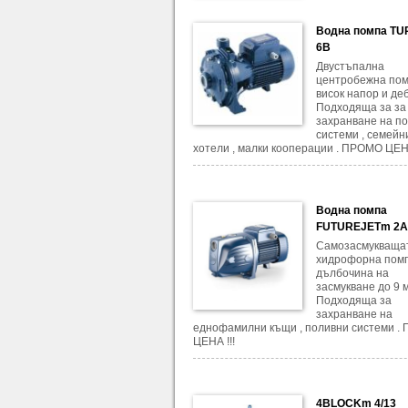
Водна помпа T
6B
Двустъпална
центробежна пом
висок напор и деб
Подходяща за за
захранване на п
системи , семейн
хотели , малки кооперации . ПРОМО ЦЕНА
Водна помпа
FUTUREJETm 2
Самозасмукваща
хидрофорна помп
дълбочина на
засмукване до 9 м
Подходяща за
захранване на
еднофамилни къщи , поливни системи .
ЦЕНА !!!
4BLOCKm 4/13