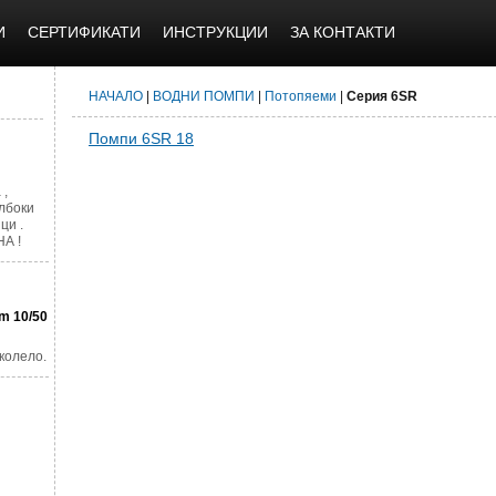
И
СЕРТИФИКАТИ
ИНСТРУКЦИИ
ЗА КОНТАКТИ
НАЧАЛО
|
ВОДНИ ПОМПИ
|
Потопяеми
|
Серия 6SR
Помпи 6SR 18
 ,
лбоки
ци .
А !
m 10/50
колело.