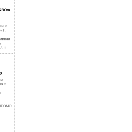
URBOm
па с
ит .
оливни
и
 !!!
AX
та
а с
.
 ПРОМО