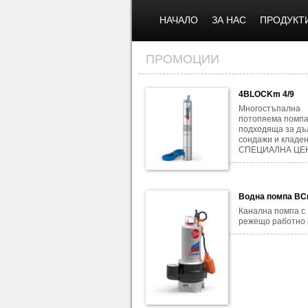
НАЧАЛО
ЗА НАС
ПРОДУКТ
ПРОМОЦИИ
4BLOCKm 4/9
Многостъпална
потопяема помпа
подходяща за дъ
сондажи и кладен
СПЕЦИАЛНА ЦЕН
Водна помпа BC
Канална помпа с
режещо работно 