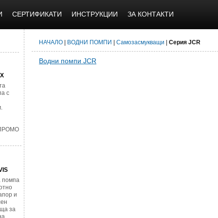
И
СЕРТИФИКАТИ
ИНСТРУКЦИИ
ЗА КОНТАКТИ
НАЧАЛО
|
ВОДНИ ПОМПИ
|
Самозасмукващи
|
Серия JCR
Водни помпи JCR
AX
та
а с
.
 ПРОМО
VIS
 помпа
отно
напор и
сен
яща за
на