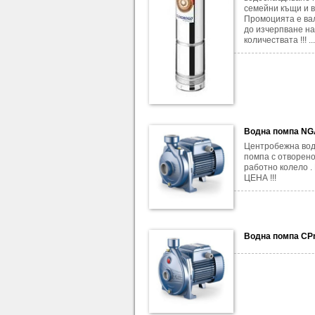
семейни къщи и ви
Промоцията е ва
до изчерпване на
количествата !!! ...
Водна помпа N
Центробежна во
помпа с отворен
работно колело 
ЦЕНА !!!
Водна помпа CP