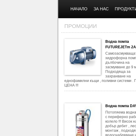
НАЧАЛО
ЗА НАС
ПРОДУКТ
ПРОМОЦИИ
Водна помпа
FUTUREJETm 2
Самозасмукваща
хидрофорна помп
дълбочина на
засмукване до 9 м
Подходяща за
захранване на
еднофамилни къщи , поливни системи .
ЦЕНА !!!
Водна помпа DA
Потопяема водна
с периферно раб
колело !!! Висок 
добър дебит , ле
монтаж , подход
водоснабдяване 