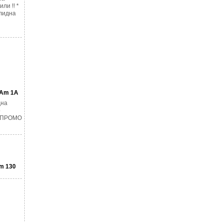
ли !! *
лидна
GAm 1A
дна
о
. ПРОМО
m 130