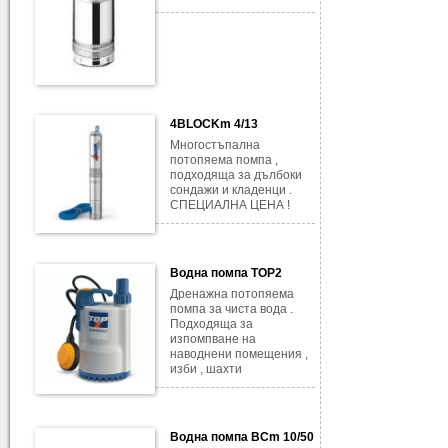
4BLOCKm 4/13
Многостъпална
потопяема помпа ,
подходяща за дълбоки
сондажи и кладенци .
СПЕЦИАЛНА ЦЕНА !
Водна помпа TOP2
Дренажна потопяема
помпа за чиста вода .
Подходяща за
изпомпване на
наводнени помещения ,
изби , шахти
Водна помпа BCm 10/50