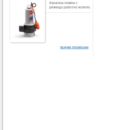
Канална помпа с
режещо работно колело.
всички промоции