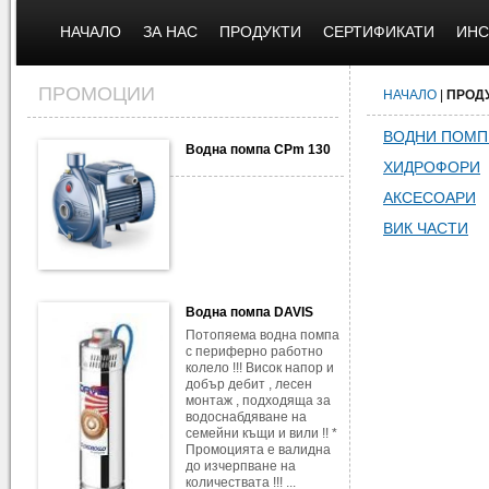
НАЧАЛО
ЗА НАС
ПРОДУКТИ
СЕРТИФИКАТИ
ИНС
ПРОМОЦИИ
НАЧАЛО
|
ПРОД
ВОДНИ ПОМП
Водна помпа CPm 130
ХИДРОФОРИ
АКСЕСОАРИ
ВИК ЧАСТИ
Водна помпа DAVIS
Потопяема водна помпа
с периферно работно
колело !!! Висок напор и
добър дебит , лесен
монтаж , подходяща за
водоснабдяване на
семейни къщи и вили !! *
Промоцията е валидна
до изчерпване на
количествата !!! ...