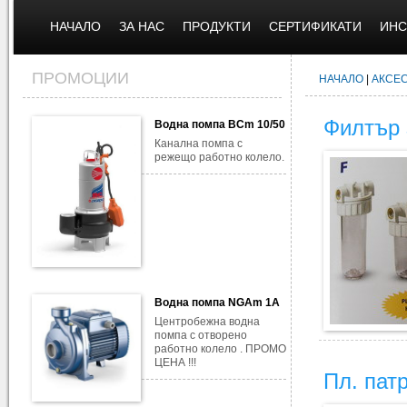
НАЧАЛО
ЗА НАС
ПРОДУКТИ
СЕРТИФИКАТИ
ИНС
ПРОМОЦИИ
НАЧАЛО
|
АКСЕ
Филтър 
Водна помпа BCm 10/50
Канална помпа с
режещо работно колело.
Водна помпа NGAm 1A
Центробежна водна
помпа с отворено
работно колело . ПРОМО
ЦЕНА !!!
Пл. пат