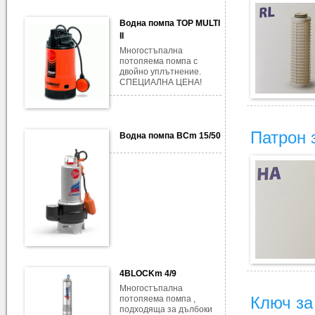
Водна помпа TOP MULTI
II
Многостъпална
потопяема помпа с
двойно уплътнение.
СПЕЦИАЛНА ЦЕНА!
Патрон 
Водна помпа BCm 15/50
4BLOCKm 4/9
Многостъпална
Ключ за
потопяема помпа ,
подходяща за дълбоки