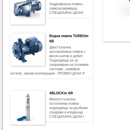
Хидрофорна помпа -
самозасмукваща.
СПЕЦИАЛНА ЦЕНА!
Водна помпа TURBOm
6B
Двустъпална
центробежна помпа с
висок напор и дебит .
Подходяща за за
захранване на поливни
системи , семейни
хотели , малки кооперации . ПРОМО ЦЕНА !!!
4BLOCKm 4/9
Многостъпална
потопяема помпа ,
подходяща за дълбоки
сондажи и кладенци .
СПЕЦИАЛНА ЦЕНА !