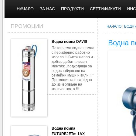
НАЧАЛО
ЗА НАС
ПРОДУКТИ
СЕРТИФИКАТИ
ИНС
ПРОМОЦИИ
НАЧАЛО
|
ВОДН
Водна 
Водна помпа DAVIS
Потопяема водна помпа
с периферно работно
колело !!! Висок напор и
добър дебит , лесен
монтаж , подходяща за
водоснабдяване на
семейни къщи и вили !! *
Промоцията е валидна
до изчерпване на
количествата !!! ...
Водна помпа
FUTUREJETm 1AX