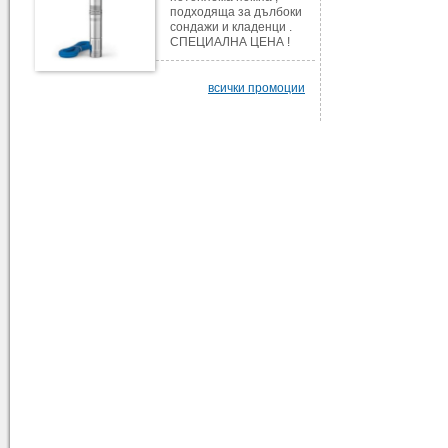
подходяща за дълбоки
сондажи и кладенци .
СПЕЦИАЛНА ЦЕНА !
всички промоции