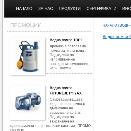
НАЧАЛО
ЗА НАС
ПРОДУКТИ
СЕРТИФИКАТИ
ИНС
ПРОМОЦИИ
НАЧАЛО
|
ВОДН
Водни помпи 
Водна помпа TOP2
Дренажна потопяема
помпа за чиста вода .
Подходяща за
изпомпване на
наводнени помещения ,
изби , шахти
Водна помпа
FUTUREJETm 2AX
Самозасмукващата
хидрофорна помпа с
дълбочина на
засмукване до 9 м.
Подходяща за
захранване на
еднофамилни къщи , поливни системи . ПРОМО
ЦЕНА !!!