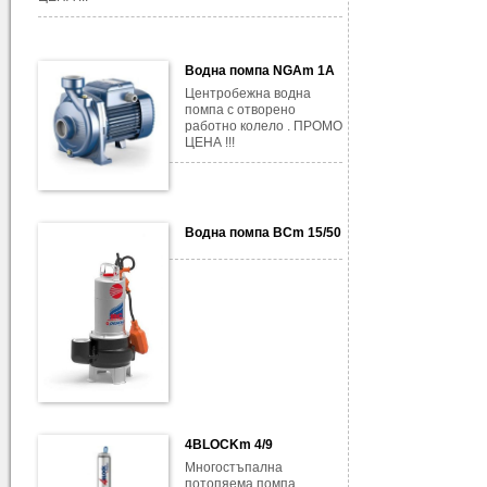
Водна помпа NGAm 1A
Центробежна водна
помпа с отворено
работно колело . ПРОМО
ЦЕНА !!!
Водна помпа BCm 15/50
4BLOCKm 4/9
Многостъпална
потопяема помпа ,