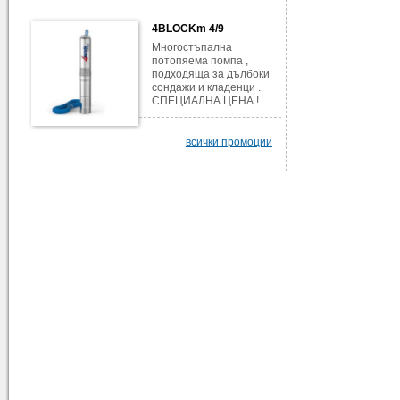
4BLOCKm 4/9
Многостъпална
потопяема помпа ,
подходяща за дълбоки
сондажи и кладенци .
СПЕЦИАЛНА ЦЕНА !
всички промоции