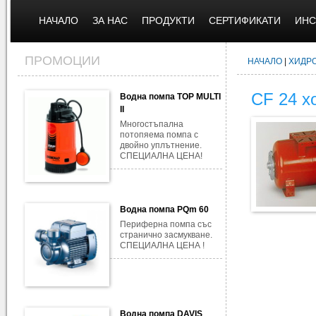
НАЧАЛО
ЗА НАС
ПРОДУКТИ
СЕРТИФИКАТИ
ИНС
ПРОМОЦИИ
НАЧАЛО
|
ХИДР
CF 24 х
Водна помпа TOP MULTI
II
Многостъпална
потопяема помпа с
двойно уплътнение.
СПЕЦИАЛНА ЦЕНА!
Водна помпа PQm 60
Периферна помпа със
странично засмукване.
СПЕЦИАЛНА ЦЕНА !
Водна помпа DAVIS