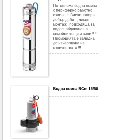
Потопяема водна помпа
с периферно работно
колело !!! Висок напор и
добър дебит , лесен
монтаж , подходяща за
водоснабдяване на
семейни къщи и вили !! *
Промоцията е валидна
до изчерпване на
количествата !!! ...
Водна помпа BCm 15/50