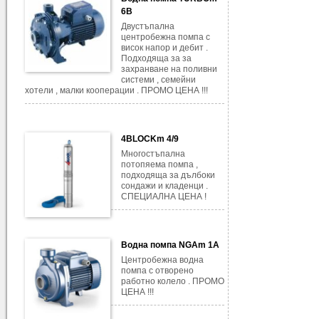
6B
Двустъпална
центробежна помпа с
висок напор и дебит .
Подходяща за за
захранване на поливни
системи , семейни
хотели , малки кооперации . ПРОМО ЦЕНА !!!
4BLOCKm 4/9
Многостъпална
потопяема помпа ,
подходяща за дълбоки
сондажи и кладенци .
СПЕЦИАЛНА ЦЕНА !
Водна помпа NGAm 1A
Центробежна водна
помпа с отворено
работно колело . ПРОМО
ЦЕНА !!!