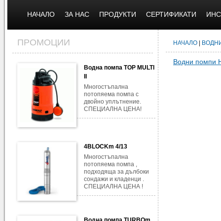
НАЧАЛО
ЗА НАС
ПРОДУКТИ
СЕРТИФИКАТИ
ИНС
ПРОМОЦИИ
НАЧАЛО
|
ВОДН
Водни помпи 
Водна помпа TOP MULTI
II
Многостъпална
потопяема помпа с
двойно уплътнение.
СПЕЦИАЛНА ЦЕНА!
4BLOCKm 4/13
Многостъпална
потопяема помпа ,
подходяща за дълбоки
сондажи и кладенци .
СПЕЦИАЛНА ЦЕНА !
Водна помпа TURBOm