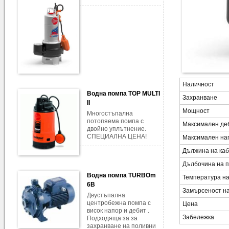
Наличност
Водна помпа TOP MULTI
Захранване
II
Мощност
Многостъпална
потопяема помпа с
Максимален де
двойно уплътнение.
СПЕЦИАЛНА ЦЕНА!
Максимален на
Дължина на ка
Дълбочина на 
Водна помпа TURBOm
Температура н
6B
Замърсеност на
Двустъпална
центробежна помпа с
Цена
висок напор и дебит .
Забележка
Подходяща за за
захранване на поливни